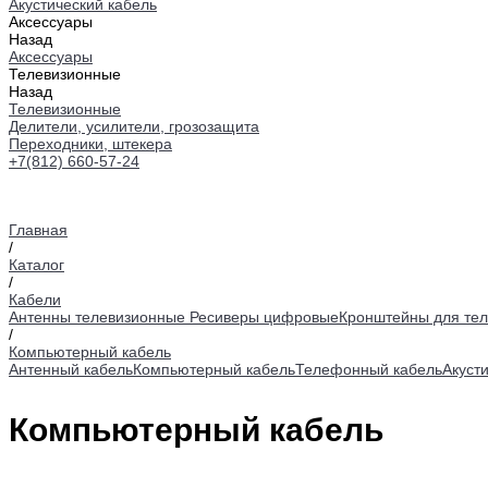
Акустический кабель
Аксессуары
Назад
Аксессуары
Телевизионные
Назад
Телевизионные
Делители, усилители, грозозащита
Переходники, штекера
+7(812) 660-57-24
Главная
/
Каталог
/
Кабели
Антенны телевизионные
Ресиверы цифровые
Кронштейны для тел
/
Компьютерный кабель
Антенный кабель
Компьютерный кабель
Телефонный кабель
Акуст
Компьютерный кабель