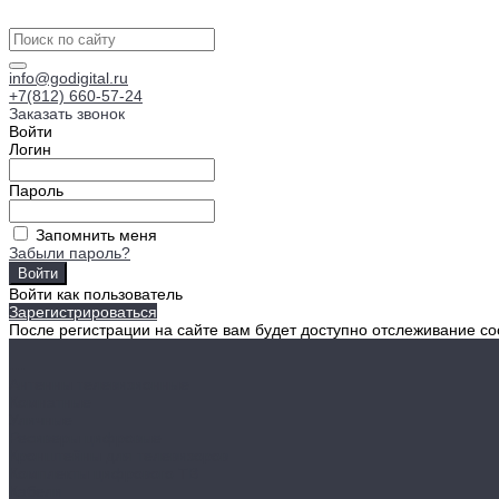
info@godigital.ru
+7(812) 660-57-24
Заказать звонок
Войти
Логин
Пароль
Запомнить меня
Забыли пароль?
Войти как пользователь
Зарегистрироваться
После регистрации на сайте вам будет доступно отслеживание со
...
Антенны телевизионные
Комнатные
Уличные
Ресиверы цифровые
Кронштейны для телевизоров
Комплекты цифрового ТВ
Кабели