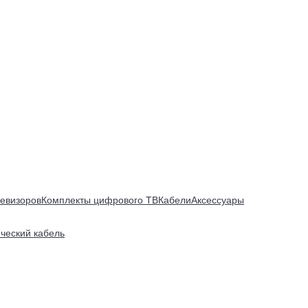
евизоров
Комплекты цифрового ТВ
Кабели
Аксессуары
ический кабель