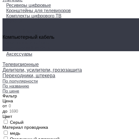
Ресиверы цифровые
Кронштейны для телевизоров
Комплекты цифрового ТВ
Кабели
Антенный кабель
Компьютерный кабель
Телефонный кабель
Акустический кабель
Аксессуары
Телевизионные
Делители, усилители, грозозащита
Переходники, штекера
По популярности
По названию
По цене
Фильтр
Цена
от
до
Цвет
Серый
Материал проводника
медь