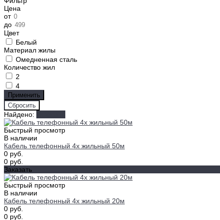
Фильтр
Цена
от
до
Цвет
Белый
Материал жилы
Омедненная сталь
Количество жил
2
4
Найдено:
Показать
Быстрый просмотр
В наличии
Кабель телефонный 4х жильный 50м
0 руб.
0 руб.
Заказать
Быстрый просмотр
В наличии
Кабель телефонный 4х жильный 20м
0 руб.
0 руб.