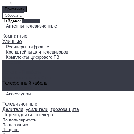
4
Найдено:
Показать
Антенны телевизионные
Комнатные
Уличные
Ресиверы цифровые
Кронштейны для телевизоров
Комплекты цифрового ТВ
Кабели
Антенный кабель
Компьютерный кабель
Телефонный кабель
Акустический кабель
Аксессуары
Телевизионные
Делители, усилители, грозозащита
Переходники, штекера
По популярности
По названию
По цене