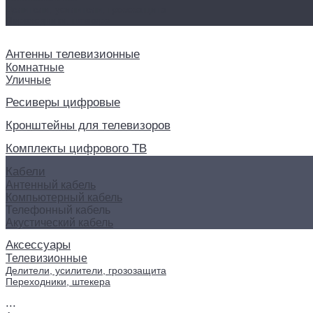
Делители, усилители, грозозащита
Переходники, штекера
Антенны телевизионные
Комнатные
Уличные
Ресиверы цифровые
Кронштейны для телевизоров
Комплекты цифрового ТВ
Кабели
Антенный кабель
Компьютерный кабель
Телефонный кабель
Акустический кабель
Аксессуары
Телевизионные
Делители, усилители, грозозащита
Переходники, штекера
...