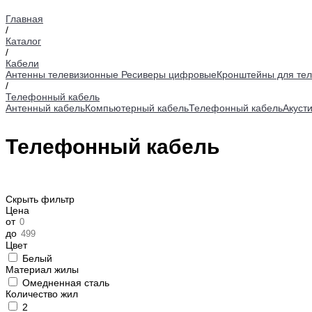
Главная
/
Каталог
/
Кабели
Антенны телевизионные
Ресиверы цифровые
Кронштейны для тел
/
Телефонный кабель
Антенный кабель
Компьютерный кабель
Телефонный кабель
Акуст
Телефонный кабель
Скрыть фильтр
Цена
от
до
Цвет
Белый
Материал жилы
Омедненная сталь
Количество жил
2