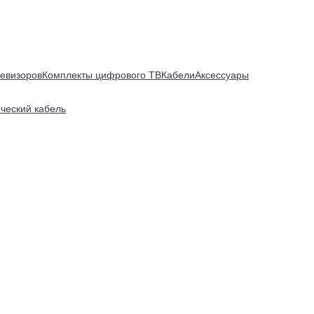
евизоров
Комплекты цифрового ТВ
Кабели
Аксессуары
ический кабель