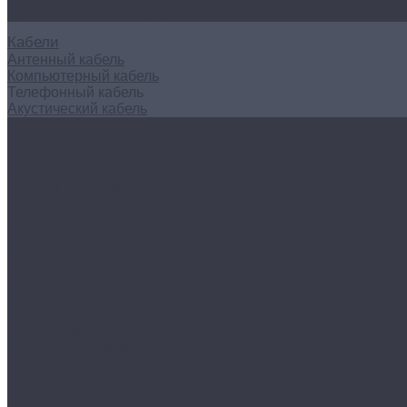
Комплекты цифрового ТВ
Кабели
Антенный кабель
Компьютерный кабель
Телефонный кабель
Акустический кабель
Аксессуары
Телевизионные
Делители, усилители, грозозащита
Переходники, штекера
...
Антенны телевизионные
Комнатные
Уличные
Ресиверы цифровые
Кронштейны для телевизоров
Комплекты цифрового ТВ
Кабели
Антенный кабель
Компьютерный кабель
Телефонный кабель
Акустический кабель
Аксессуары
Телевизионные