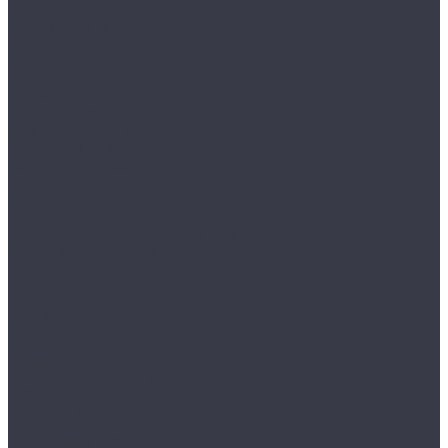
Кронштейны для телевизоров
Комплекты цифрового ТВ
Кабели
Антенный кабель
Компьютерный кабель
Телефонный кабель
Акустический кабель
Аксессуары
Телевизионные
Делители, усилители, грозозащита
Переходники, штекера
...
Антенны телевизионные
Комнатные
Уличные
Ресиверы цифровые
Кронштейны для телевизоров
Комплекты цифрового ТВ
Кабели
Антенный кабель
Компьютерный кабель
Телефонный кабель