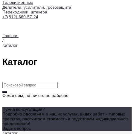
Телевизионные
Делители, усилители, грозозащита
Переходники, штекера
+7(812) 660-57-24
Главная
/
Каталог
Каталог
Сожалеем, но ничего не найдено.
Нужна консультация?
Подробно расскажем о наших услугах, видах работ и типовых
проектах, рассчитаем стоимость и подготовим индивидуальное
предложение!
Задать вопрос
Каталог