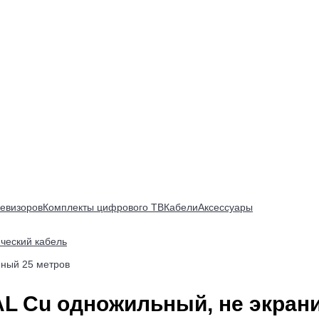
евизоров
Комплекты цифрового ТВ
Кабели
Аксессуары
ический кабель
нный 25 метров
TAL Cu одножильный, не экра