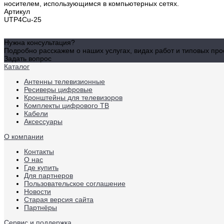
носителем, использующимся в компьютерных сетях.
Артикул
UTP4Cu-25
Нужна консультация?
Подробно расскажем о наших услугах, видах работ и типовых пр
Задать вопрос
Каталог
Антенны телевизионные
Ресиверы цифровые
Кронштейны для телевизоров
Комплекты цифрового ТВ
Кабели
Аксессуары
О компании
Контакты
О нас
Где купить
Для партнеров
Пользовательское соглашение
Новости
Старая версия сайта
Партнёры
Сервис и поддержка