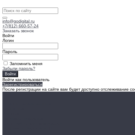
info@godigital.ru
+7(812) 660-57-24
Заказать звонок
Войти
Логин
Пароль
Запомнить меня
Забыли пароль?
Войти как пользователь
Зарегистрироваться
После регистрации на сайте вам будет доступно отслеживание со
...
Антенны телевизионные
Комнатные
Уличные
Ресиверы цифровые
Кронштейны для телевизоров
Комплекты цифрового ТВ
Кабели