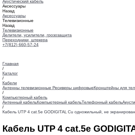
Акустический кабель
Аксессуары
Назад
Аксессуары
Телевизионные
Назад
Телевизионные
Делители, усилители, грозозащита
Переходники, штекера
+7(812) 660-57-24
Главная
/
Каталог
/
Кабели
Антенны телевизионные
Ресиверы цифровые
Кронштейны для тел
/
Компьютерный кабель
Антенный кабель
Компьютерный кабель
Телефонный кабель
Акуст
/
Кабель UTP 4 cat.5e GODIGITAL Cu одножильный, не экранирова
Кабель UTP 4 cat.5e GODIGI