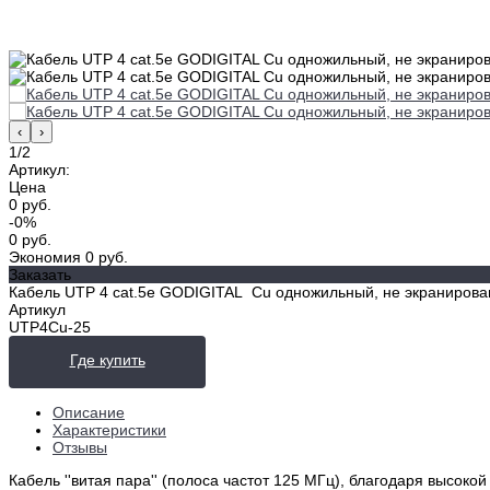
‹
›
1/2
Артикул:
Цена
0 руб.
-0%
0 руб.
Экономия
0 руб.
Заказать
Кабель UTP 4 cat.5e GODIGITAL Cu одножильный, не экранирова
Артикул
UTP4Cu-25
Где купить
Описание
Характеристики
Отзывы
Кабель ''витая пара'' (полоса частот 125 МГц), благодаря высо