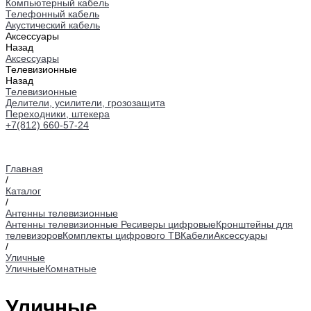
Компьютерный кабель
Телефонный кабель
Акустический кабель
Аксессуары
Назад
Аксессуары
Телевизионные
Назад
Телевизионные
Делители, усилители, грозозащита
Переходники, штекера
+7(812) 660-57-24
Главная
/
Каталог
/
Антенны телевизионные
Антенны телевизионные
Ресиверы цифровые
Кронштейны для
телевизоров
Комплекты цифрового ТВ
Кабели
Аксессуары
/
Уличные
Уличные
Комнатные
Уличные