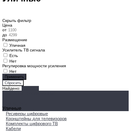
Скрыть фильтр
Цена
от
до
Размещение
Уличная
Усилитель ТВ сигнала
Есть
Нет
Регулировка мощности усиления
Нет
Найдено:
Показать
Антенны телевизионные
Комнатные
Уличные
Ресиверы цифровые
Кронштейны для телевизоров
Комплекты цифрового ТВ
Кабели