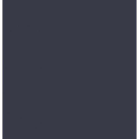
Комплекты цифрового ТВ
Кабели
Антенный кабель
Компьютерный кабель
Телефонный кабель
Акустический кабель
Аксессуары
Телевизионные
Делители, усилители, грозозащита
Переходники, штекера
...
Антенны телевизионные
Комнатные
Уличные
Ресиверы цифровые
Кронштейны для телевизоров
Комплекты цифрового ТВ
Кабели
Антенный кабель
Компьютерный кабель
Телефонный кабель
Акустический кабель
Аксессуары