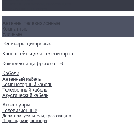
Делители, усилители, грозозащита
Переходники, штекера
Антенны телевизионные
Комнатные
Уличные
Ресиверы цифровые
Кронштейны для телевизоров
Комплекты цифрового ТВ
Кабели
Антенный кабель
Компьютерный кабель
Телефонный кабель
Акустический кабель
Аксессуары
Телевизионные
Делители, усилители, грозозащита
Переходники, штекера
...