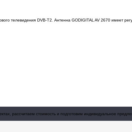
вого телевидения DVB-T2. Антенна GODIGITAL AV 2670 имеет регу
оектах, рассчитаем стоимость и подготовим индивидуальное предло