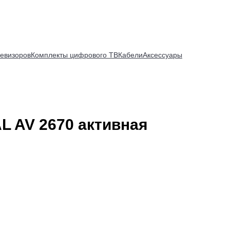
евизоров
Комплекты цифрового ТВ
Кабели
Аксессуары
L AV 2670 активная