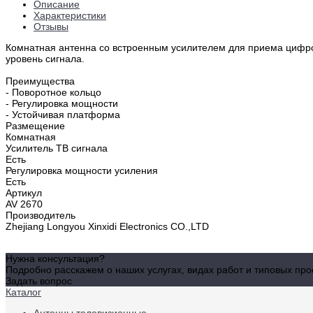
Описание
Характеристики
Отзывы
Комнатная антенна со встроенным усилителем для приема цифро
уровень сигнала.
Преимущества
- Поворотное кольцо
- Регулировка мощности
- Устойчивая платформа
Размещение
Комнатная
Усилитель ТВ сигнала
Есть
Регулировка мощности усиления
Есть
Артикул
AV 2670
Производитель
Zhejiang Longyou Xinxidi Electronics CO.,LTD
Нужна консультация?
Подробно расскажем о наших услугах, видах работ и типовых пр
Задать вопрос
Каталог