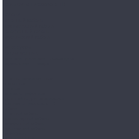
Комплекты цифрового ТВ
Кабели
Антенный кабель
Компьютерный кабель
Телефонный кабель
Акустический кабель
Аксессуары
Телевизионные
Делители, усилители, грозозащита
Переходники, штекера
...
Антенны телевизионные
Комнатные
Уличные
Ресиверы цифровые
Кронштейны для телевизоров
Комплекты цифрового ТВ
Кабели
Антенный кабель
Компьютерный кабель
Телефонный кабель
Акустический кабель
Аксессуары
Телевизионные