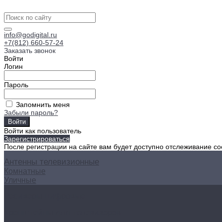
info@godigital.ru
+7(812) 660-57-24
Заказать звонок
Войти
Логин
Пароль
Запомнить меня
Забыли пароль?
Войти как пользователь
Зарегистрироваться
После регистрации на сайте вам будет доступно отслеживание со
Антенны телевизионные
Комнатные
Уличные
Ресиверы цифровые
Кронштейны для телевизоров