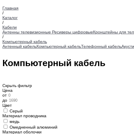
Главная
/
Каталог
/
Кабели
Антенны телевизионные
Ресиверы цифровые
Кронштейны для тел
/
Компьютерный кабель
Антенный кабель
Компьютерный кабель
Телефонный кабель
Акуст
Компьютерный кабель
Скрыть фильтр
Цена
от
до
Цвет
Серый
Материал проводника
медь
Омедненный алюминий
Материал оболочки