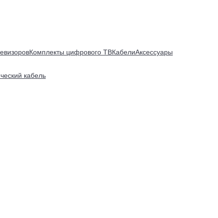
евизоров
Комплекты цифрового ТВ
Кабели
Аксессуары
ический кабель