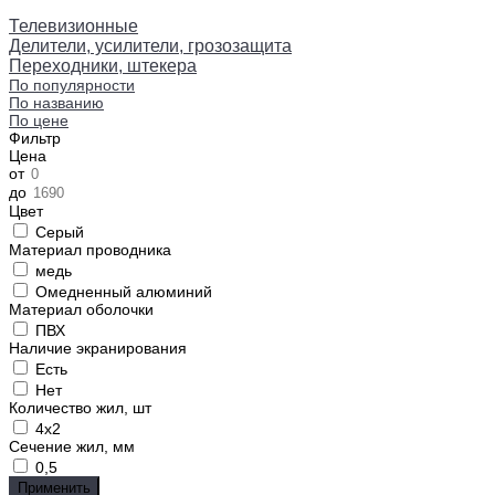
Телевизионные
Делители, усилители, грозозащита
Переходники, штекера
По популярности
По названию
По цене
Фильтр
Цена
от
до
Цвет
Серый
Материал проводника
медь
Омедненный алюминий
Материал оболочки
ПВХ
Наличие экранирования
Есть
Нет
Количество жил, шт
4x2
Сечение жил, мм
0,5