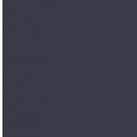
Комплекты цифрового ТВ
Кабели
Антенный кабель
Компьютерный кабель
Телефонный кабель
Акустический кабель
Аксессуары
Телевизионные
Делители, усилители, грозозащита
Переходники, штекера
...
Антенны телевизионные
Комнатные
Уличные
Ресиверы цифровые
Кронштейны для телевизоров
Комплекты цифрового ТВ
Кабели
Антенный кабель
Компьютерный кабель
Телефонный кабель
Акустический кабель
Аксессуары
Телевизионные