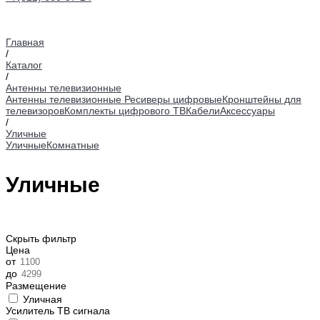
Главная
/
Каталог
/
Антенны телевизионные
Антенны телевизионные
Ресиверы цифровые
Кронштейны для
телевизоров
Комплекты цифрового ТВ
Кабели
Аксессуары
/
Уличные
Уличные
Комнатные
Уличные
Скрыть фильтр
Цена
от
до
Размещение
Уличная
Усилитель ТВ сигнала