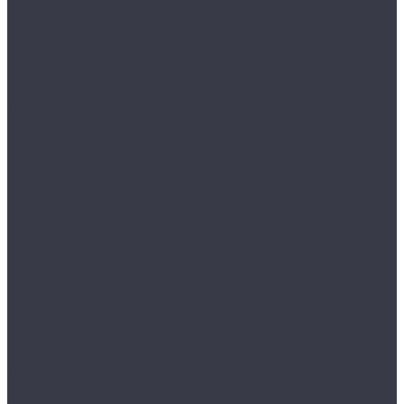
Комплекты цифрового ТВ
Кабели
Антенный кабель
Компьютерный кабель
Телефонный кабель
Акустический кабель
Аксессуары
Телевизионные
Делители, усилители, грозозащита
Переходники, штекера
...
Антенны телевизионные
Комнатные
Уличные
Ресиверы цифровые
Кронштейны для телевизоров
Комплекты цифрового ТВ
Кабели
Антенный кабель
Компьютерный кабель
Телефонный кабель
Акустический кабель
Аксессуары