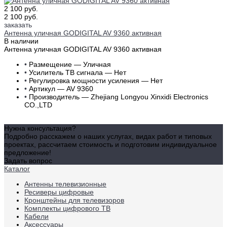
2 100 руб.
2 100 руб.
заказать
Антенна уличная GODIGITAL AV 9360 активная
В наличии
Антенна уличная GODIGITAL AV 9360 активная
•
Размещение — Уличная
•
Усилитель ТВ сигнала — Нет
•
Регулировка мощности усиления — Нет
•
Артикул — AV 9360
•
Производитель — Zhejiang Longyou Xinxidi Electronics
CO.,LTD
Нужна консультация?
Подробно расскажем о наших услугах, видах работ и типовых
проектах, рассчитаем стоимость и подготовим индивидуальное
предложение!
Задать вопрос
Каталог
Антенны телевизионные
Ресиверы цифровые
Кронштейны для телевизоров
Комплекты цифрового ТВ
Кабели
Аксессуары