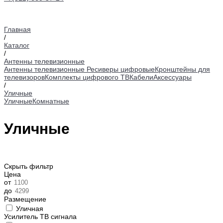
Главная
/
Каталог
/
Антенны телевизионные
Антенны телевизионные
Ресиверы цифровые
Кронштейны для
телевизоров
Комплекты цифрового ТВ
Кабели
Аксессуары
/
Уличные
Уличные
Комнатные
Уличные
Скрыть фильтр
Цена
от
до
Размещение
Уличная
Усилитель ТВ сигнала