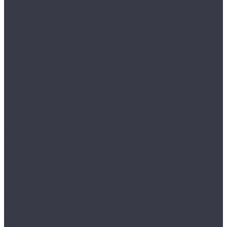
Комплекты цифрового ТВ
Кабели
Антенный кабель
Компьютерный кабель
Телефонный кабель
Акустический кабель
Аксессуары
Телевизионные
Делители, усилители, грозозащита
Переходники, штекера
...
Антенны телевизионные
Комнатные
Уличные
Ресиверы цифровые
Кронштейны для телевизоров
Комплекты цифрового ТВ
Кабели
Антенный кабель
Компьютерный кабель
Телефонный кабель
Акустический кабель
Аксессуары