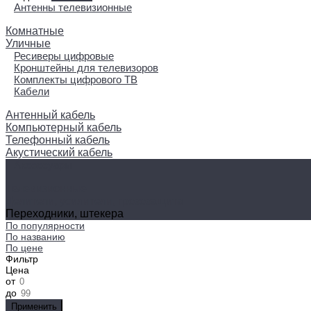
Антенны телевизионные
Комнатные
Уличные
Ресиверы цифровые
Кронштейны для телевизоров
Комплекты цифрового ТВ
Кабели
Антенный кабель
Компьютерный кабель
Телефонный кабель
Акустический кабель
Аксессуары
Телевизионные
Делители, усилители, грозозащита
Переходники, штекера
По популярности
По названию
По цене
Фильтр
Цена
от
до