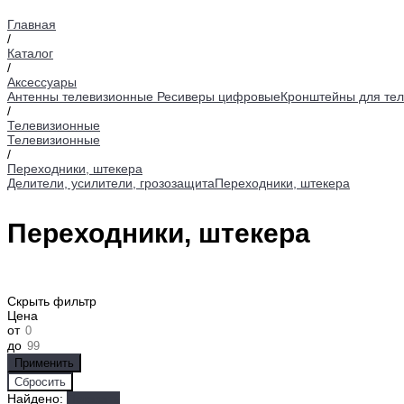
Главная
/
Каталог
/
Аксессуары
Антенны телевизионные
Ресиверы цифровые
Кронштейны для тел
/
Телевизионные
Телевизионные
/
Переходники, штекера
Делители, усилители, грозозащита
Переходники, штекера
Переходники, штекера
Скрыть фильтр
Цена
от
до
Найдено:
Показать