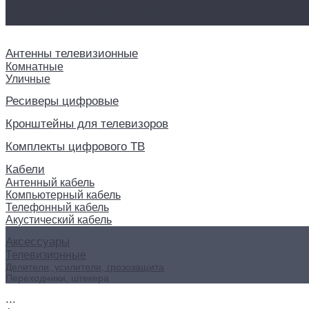
Делители, усилители, грозозащита
Переходники, штекера
Антенны телевизионные
Комнатные
Уличные
Ресиверы цифровые
Кронштейны для телевизоров
Комплекты цифрового ТВ
Кабели
Антенный кабель
Компьютерный кабель
Телефонный кабель
Акустический кабель
Аксессуары
Телевизионные
Делители, усилители, грозозащита
Переходники, штекера
...