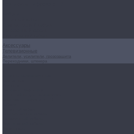
Комплекты цифрового ТВ
Кабели
Антенный кабель
Компьютерный кабель
Телефонный кабель
Акустический кабель
Аксессуары
Телевизионные
Делители, усилители, грозозащита
Переходники, штекера
...
Антенны телевизионные
Комнатные
Уличные
Ресиверы цифровые
Кронштейны для телевизоров
Комплекты цифрового ТВ
Кабели
Антенный кабель
Компьютерный кабель
Телефонный кабель
Акустический кабель
Аксессуары
Телевизионные